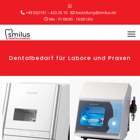
+49 (0)2191 – 423 26 10
bestellung@smilus.de
Mo - Fr 08:00 - 16:00 Uhr
Dentalbedarf für Labore und Praxen
Details
Details