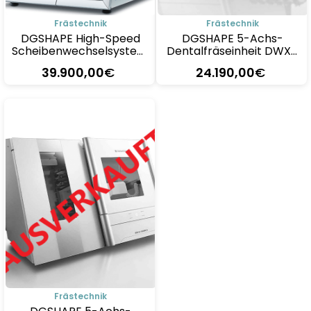
Frästechnik
Frästechnik
DGSHAPE High-Speed
DGSHAPE 5-Achs-
Scheibenwechselsystem
Dentalfräseinheit DWX-
DWX-53DC
52D
39.900
,00
€
24.190
,00
€
Details
Frästechnik